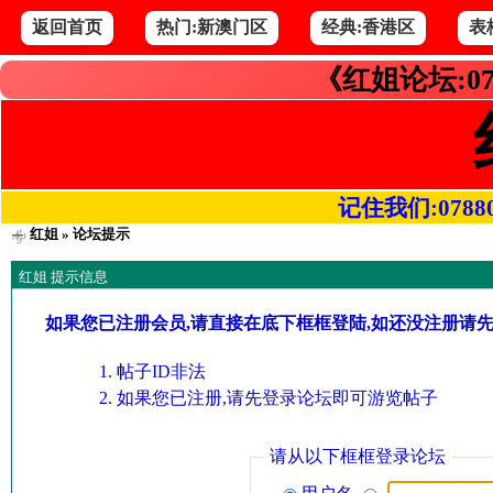
返回首页
热门:新澳门区
经典:香港区
表
《红姐论坛:07
记住我们:078800.
红姐
» 论坛提示
红姐 提示信息
如果您已注册会员,请直接在底下框框登陆,如还没注册请
帖子ID非法
如果您已注册,请先登录论坛即可游览帖子
请从以下框框登录论坛