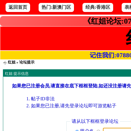
返回首页
热门:新澳门区
经典:香港区
表
《红姐论坛:07
记住我们:078800.
红姐
» 论坛提示
红姐 提示信息
如果您已注册会员,请直接在底下框框登陆,如还没注册请
帖子ID非法
如果您已注册,请先登录论坛即可游览帖子
请从以下框框登录论坛