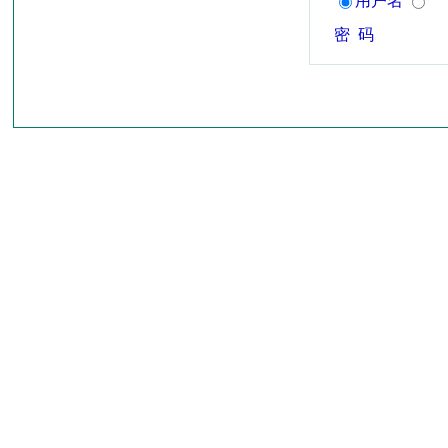
用户名
密 码