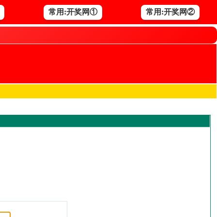
常用:开奖网①
常用:开奖网②