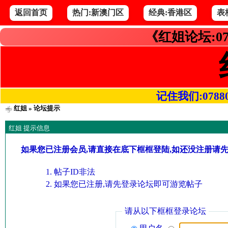
返回首页
热门:新澳门区
经典:香港区
表
《红姐论坛:07
记住我们:078800.
红姐
» 论坛提示
红姐 提示信息
如果您已注册会员,请直接在底下框框登陆,如还没注册请
帖子ID非法
如果您已注册,请先登录论坛即可游览帖子
请从以下框框登录论坛