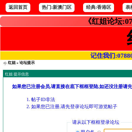
返回首页
热门:新澳门区
经典:香港区
表
《红姐论坛:07
记住我们:078800.
红姐
» 论坛提示
红姐 提示信息
如果您已注册会员,请直接在底下框框登陆,如还没注册请
帖子ID非法
如果您已注册,请先登录论坛即可游览帖子
请从以下框框登录论坛