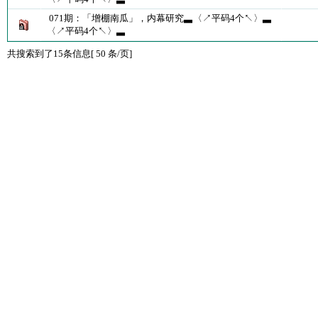
071期：「增棚南瓜」，内幕研究▃〈↗平码4个↖〉▃
〈↗平码4个↖〉▃
共搜索到了15条信息[ 50 条/页]