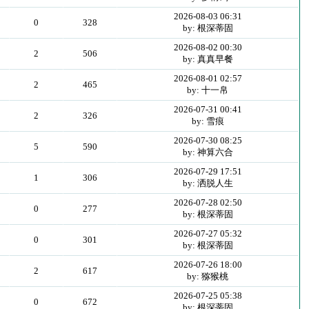
2026-08-03 06:31
0
328
by: 根深蒂固
2026-08-02 00:30
2
506
by: 真真早餐
2026-08-01 02:57
2
465
by: 十一帛
2026-07-31 00:41
2
326
by: 雪痕
2026-07-30 08:25
5
590
by: 神算六合
2026-07-29 17:51
1
306
by: 洒脱人生
2026-07-28 02:50
0
277
by: 根深蒂固
2026-07-27 05:32
0
301
by: 根深蒂固
2026-07-26 18:00
2
617
by: 猕猴桃
2026-07-25 05:38
0
672
by: 根深蒂固