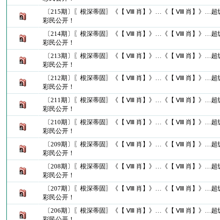
〔215期〕〖根深蒂固〗《【 Ⅷ 肖】》…《【 Ⅷ 肖】》…超
彩民公开！
〔214期〕〖根深蒂固〗《【 Ⅷ 肖】》…《【 Ⅷ 肖】》…超
彩民公开！
〔213期〕〖根深蒂固〗《【 Ⅷ 肖】》…《【 Ⅷ 肖】》…超
彩民公开！
〔212期〕〖根深蒂固〗《【 Ⅷ 肖】》…《【 Ⅷ 肖】》…超
彩民公开！
〔211期〕〖根深蒂固〗《【 Ⅷ 肖】》…《【 Ⅷ 肖】》…超
彩民公开！
〔210期〕〖根深蒂固〗《【 Ⅷ 肖】》…《【 Ⅷ 肖】》…超
彩民公开！
〔209期〕〖根深蒂固〗《【 Ⅷ 肖】》…《【 Ⅷ 肖】》…超
彩民公开！
〔208期〕〖根深蒂固〗《【 Ⅷ 肖】》…《【 Ⅷ 肖】》…超
彩民公开！
〔207期〕〖根深蒂固〗《【 Ⅷ 肖】》…《【 Ⅷ 肖】》…超
彩民公开！
〔206期〕〖根深蒂固〗《【 Ⅷ 肖】》…《【 Ⅷ 肖】》…超
彩民公开！