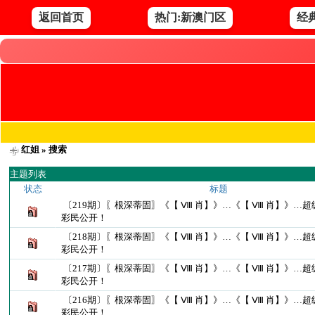
返回首页
热门:新澳门区
经
红姐
» 搜索
主题列表
状态
标题
〔219期〕〖根深蒂固〗《【 Ⅷ 肖】》…《【 Ⅷ 肖】》…超
彩民公开！
〔218期〕〖根深蒂固〗《【 Ⅷ 肖】》…《【 Ⅷ 肖】》…超
彩民公开！
〔217期〕〖根深蒂固〗《【 Ⅷ 肖】》…《【 Ⅷ 肖】》…超
彩民公开！
〔216期〕〖根深蒂固〗《【 Ⅷ 肖】》…《【 Ⅷ 肖】》…超
彩民公开！