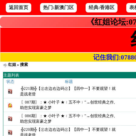
返回首页
热门:新澳门区
经典:香港区
表
《红姐论坛:07
记住我们:078800.
红姐
» 搜索
主题列表
状态
标题
╬221期╬【㊣左边右边码㊣】【四中一】不要观望！就
是战老曾
〖087期〗：★ 小叶子 ★﹛五不中﹜”→创世经典之作,
助您实现富豪之梦
〖086期〗：★ 小叶子 ★﹛五不中﹜”→创世经典之作,
助您实现富豪之梦
╬220期╬【㊣左边右边码㊣】【四中一】不要观望！就
是战老曾