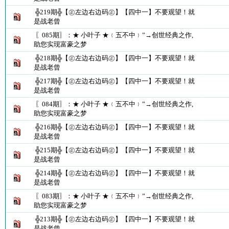
╬219期╬【㊣左边右边码㊣】【四中一】不要观望！就
是战老曾
〖085期〗：★ 小叶子 ★﹛五不中﹜”→创世经典之作,
助您实现富豪之梦
╬218期╬【㊣左边右边码㊣】【四中一】不要观望！就
是战老曾
╬217期╬【㊣左边右边码㊣】【四中一】不要观望！就
是战老曾
〖084期〗：★ 小叶子 ★﹛五不中﹜”→创世经典之作,
助您实现富豪之梦
╬216期╬【㊣左边右边码㊣】【四中一】不要观望！就
是战老曾
╬215期╬【㊣左边右边码㊣】【四中一】不要观望！就
是战老曾
╬214期╬【㊣左边右边码㊣】【四中一】不要观望！就
是战老曾
〖083期〗：★ 小叶子 ★﹛五不中﹜”→创世经典之作,
助您实现富豪之梦
╬213期╬【㊣左边右边码㊣】【四中一】不要观望！就
是战老曾