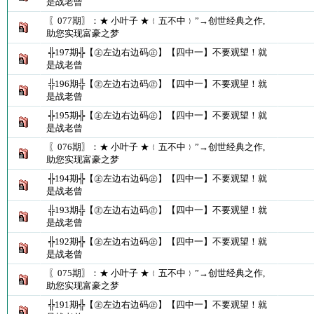
是战老曾
〖077期〗：★ 小叶子 ★﹛五不中﹜”→创世经典之作,
助您实现富豪之梦
╬197期╬【㊣左边右边码㊣】【四中一】不要观望！就
是战老曾
╬196期╬【㊣左边右边码㊣】【四中一】不要观望！就
是战老曾
╬195期╬【㊣左边右边码㊣】【四中一】不要观望！就
是战老曾
〖076期〗：★ 小叶子 ★﹛五不中﹜”→创世经典之作,
助您实现富豪之梦
╬194期╬【㊣左边右边码㊣】【四中一】不要观望！就
是战老曾
╬193期╬【㊣左边右边码㊣】【四中一】不要观望！就
是战老曾
╬192期╬【㊣左边右边码㊣】【四中一】不要观望！就
是战老曾
〖075期〗：★ 小叶子 ★﹛五不中﹜”→创世经典之作,
助您实现富豪之梦
╬191期╬【㊣左边右边码㊣】【四中一】不要观望！就