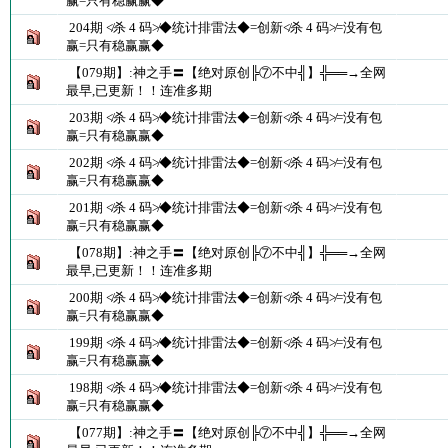
赢=只有稳赢赢◆
204期 ≮杀 4 码≯◆统计排雷法◆=创新≮杀 4 码≯=没有包
赢=只有稳赢赢◆
【079期】:神之手〓【绝对原创╠⑦不中╣】╬══→全网
最早,已更新！！连准多期
203期 ≮杀 4 码≯◆统计排雷法◆=创新≮杀 4 码≯=没有包
赢=只有稳赢赢◆
202期 ≮杀 4 码≯◆统计排雷法◆=创新≮杀 4 码≯=没有包
赢=只有稳赢赢◆
201期 ≮杀 4 码≯◆统计排雷法◆=创新≮杀 4 码≯=没有包
赢=只有稳赢赢◆
【078期】:神之手〓【绝对原创╠⑦不中╣】╬══→全网
最早,已更新！！连准多期
200期 ≮杀 4 码≯◆统计排雷法◆=创新≮杀 4 码≯=没有包
赢=只有稳赢赢◆
199期 ≮杀 4 码≯◆统计排雷法◆=创新≮杀 4 码≯=没有包
赢=只有稳赢赢◆
198期 ≮杀 4 码≯◆统计排雷法◆=创新≮杀 4 码≯=没有包
赢=只有稳赢赢◆
【077期】:神之手〓【绝对原创╠⑦不中╣】╬══→全网