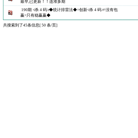
最早,已更新！！连准多期
190期 ≮杀 4 码≯◆统计排雷法◆=创新≮杀 4 码≯=没有包
赢=只有稳赢赢◆
共搜索到了45条信息[ 50 条/页]