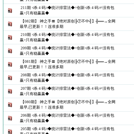
211期 ≮杀 4 码≯◆统计排雷法◆=创新≮杀 4 码≯=没有包
赢=只有稳赢赢◆
【082期】:神之手〓【绝对原创╠⑦不中╣】╬══→全网
最早,已更新！！连准多期
210期 ≮杀 4 码≯◆统计排雷法◆=创新≮杀 4 码≯=没有包
赢=只有稳赢赢◆
209期 ≮杀 4 码≯◆统计排雷法◆=创新≮杀 4 码≯=没有包
赢=只有稳赢赢◆
【081期】:神之手〓【绝对原创╠⑦不中╣】╬══→全网
最早,已更新！！连准多期
208期 ≮杀 4 码≯◆统计排雷法◆=创新≮杀 4 码≯=没有包
赢=只有稳赢赢◆
207期 ≮杀 4 码≯◆统计排雷法◆=创新≮杀 4 码≯=没有包
赢=只有稳赢赢◆
【080期】:神之手〓【绝对原创╠⑦不中╣】╬══→全网
最早,已更新！！连准多期
206期 ≮杀 4 码≯◆统计排雷法◆=创新≮杀 4 码≯=没有包
赢=只有稳赢赢◆
205期 ≮杀 4 码≯◆统计排雷法◆=创新≮杀 4 码≯=没有包