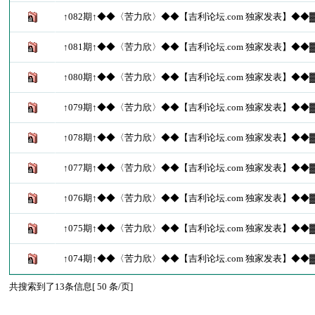
↑082期↑◆◆〈苦力欣〉◆◆【吉利论坛.com 独家发表】◆◆▓
↑081期↑◆◆〈苦力欣〉◆◆【吉利论坛.com 独家发表】◆◆▓
↑080期↑◆◆〈苦力欣〉◆◆【吉利论坛.com 独家发表】◆◆▓
↑079期↑◆◆〈苦力欣〉◆◆【吉利论坛.com 独家发表】◆◆▓
↑078期↑◆◆〈苦力欣〉◆◆【吉利论坛.com 独家发表】◆◆▓
↑077期↑◆◆〈苦力欣〉◆◆【吉利论坛.com 独家发表】◆◆▓
↑076期↑◆◆〈苦力欣〉◆◆【吉利论坛.com 独家发表】◆◆▓
↑075期↑◆◆〈苦力欣〉◆◆【吉利论坛.com 独家发表】◆◆▓
↑074期↑◆◆〈苦力欣〉◆◆【吉利论坛.com 独家发表】◆◆▓
共搜索到了13条信息[ 50 条/页]