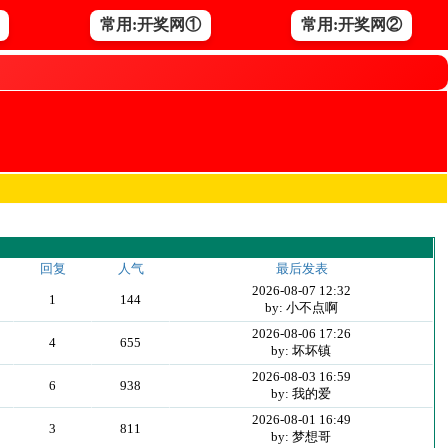
常用:开奖网①
常用:开奖网②
回复
人气
最后发表
2026-08-07 12:32
1
144
by: 小不点啊
2026-08-06 17:26
4
655
by: 坏坏镇
2026-08-03 16:59
6
938
by: 我的爱
2026-08-01 16:49
3
811
by: 梦想哥