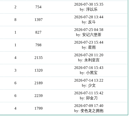
2026-07-30 15:35
2
754
by: 淳以乐
2026-07-28 13:44
8
1397
by: 反斗
2026-07-25 04:58
1
827
by: 安记六堡茶
2026-07-23 15:44
1
798
by: 星雨
2026-07-20 11:20
4
2135
by: 永利皇宫
2026-07-16 15:43
3
1320
by: 小黑宝
2026-07-14 13:22
6
2189
by: 少文
2026-07-11 15:42
6
2239
by: 卯金刀
2026-07-09 17:40
4
1799
by: 变色龙之拥抱