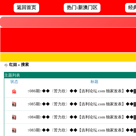
返回首页
热门:新澳门区
经
红姐
» 搜索
主题列表
状态
标题
↑086期↑◆◆〈苦力欣〉◆◆【吉利论坛.com 独家发表】◆◆▓
↑085期↑◆◆〈苦力欣〉◆◆【吉利论坛.com 独家发表】◆◆▓
↑084期↑◆◆〈苦力欣〉◆◆【吉利论坛.com 独家发表】◆◆▓
↑083期↑◆◆〈苦力欣〉◆◆【吉利论坛.com 独家发表】◆◆▓