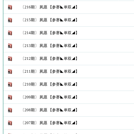
〔216期〕 夙愿 【参赛◣单双◢】
〔215期〕 夙愿 【参赛◣单双◢】
〔214期〕 夙愿 【参赛◣单双◢】
〔213期〕 夙愿 【参赛◣单双◢】
〔212期〕 夙愿 【参赛◣单双◢】
〔211期〕 夙愿 【参赛◣单双◢】
〔210期〕 夙愿 【参赛◣单双◢】
〔209期〕 夙愿 【参赛◣单双◢】
〔208期〕 夙愿 【参赛◣单双◢】
〔207期〕 夙愿 【参赛◣单双◢】