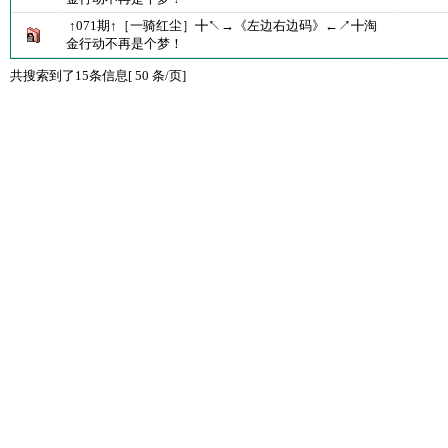
↑071期↑［一骑红尘］╋↖→《左边右边码》←↗╋淘
金行动不再是个梦！
共搜索到了15条信息[ 50 条/页]