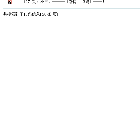
《071期》小三儿━━━《②肖 + 13码》━━！
共搜索到了15条信息[ 50 条/页]