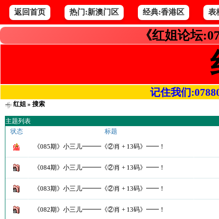
返回首页
热门:新澳门区
经典:香港区
表
《红姐论坛:07
记住我们:078800.
红姐
» 搜索
主题列表
状态
标题
《085期》小三儿━━━《②肖 + 13码》━━！
《084期》小三儿━━━《②肖 + 13码》━━！
《083期》小三儿━━━《②肖 + 13码》━━！
《082期》小三儿━━━《②肖 + 13码》━━！