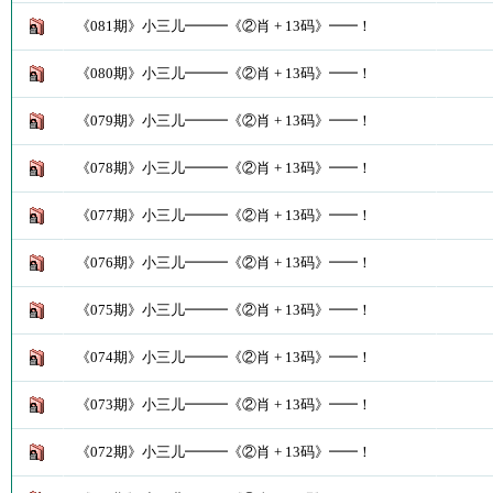
《081期》小三儿━━━《②肖 + 13码》━━！
《080期》小三儿━━━《②肖 + 13码》━━！
《079期》小三儿━━━《②肖 + 13码》━━！
《078期》小三儿━━━《②肖 + 13码》━━！
《077期》小三儿━━━《②肖 + 13码》━━！
《076期》小三儿━━━《②肖 + 13码》━━！
《075期》小三儿━━━《②肖 + 13码》━━！
《074期》小三儿━━━《②肖 + 13码》━━！
《073期》小三儿━━━《②肖 + 13码》━━！
《072期》小三儿━━━《②肖 + 13码》━━！