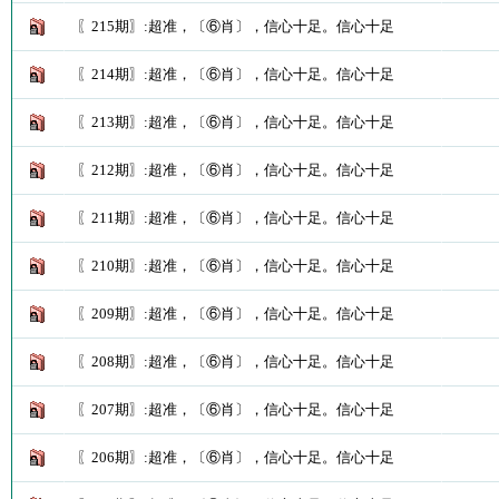
〖215期〗:超准，〔⑥肖〕，信心十足。信心十足
〖214期〗:超准，〔⑥肖〕，信心十足。信心十足
〖213期〗:超准，〔⑥肖〕，信心十足。信心十足
〖212期〗:超准，〔⑥肖〕，信心十足。信心十足
〖211期〗:超准，〔⑥肖〕，信心十足。信心十足
〖210期〗:超准，〔⑥肖〕，信心十足。信心十足
〖209期〗:超准，〔⑥肖〕，信心十足。信心十足
〖208期〗:超准，〔⑥肖〕，信心十足。信心十足
〖207期〗:超准，〔⑥肖〕，信心十足。信心十足
〖206期〗:超准，〔⑥肖〕，信心十足。信心十足