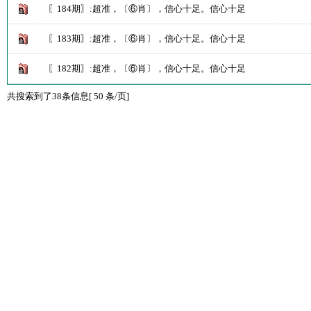
〖184期〗:超准，〔⑥肖〕，信心十足。信心十足
〖183期〗:超准，〔⑥肖〕，信心十足。信心十足
〖182期〗:超准，〔⑥肖〕，信心十足。信心十足
共搜索到了38条信息[ 50 条/页]