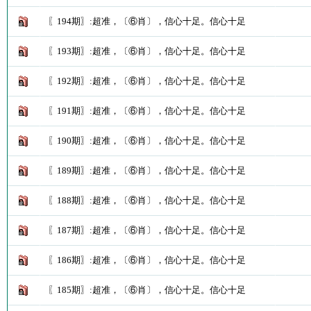
〖194期〗:超准，〔⑥肖〕，信心十足。信心十足
〖193期〗:超准，〔⑥肖〕，信心十足。信心十足
〖192期〗:超准，〔⑥肖〕，信心十足。信心十足
〖191期〗:超准，〔⑥肖〕，信心十足。信心十足
〖190期〗:超准，〔⑥肖〕，信心十足。信心十足
〖189期〗:超准，〔⑥肖〕，信心十足。信心十足
〖188期〗:超准，〔⑥肖〕，信心十足。信心十足
〖187期〗:超准，〔⑥肖〕，信心十足。信心十足
〖186期〗:超准，〔⑥肖〕，信心十足。信心十足
〖185期〗:超准，〔⑥肖〕，信心十足。信心十足