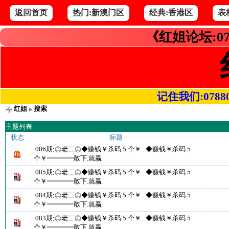
返回首页
热门:新澳门区
经典:香港区
表
《红姐论坛:07
记住我们:078800.
红姐
» 搜索
主题列表
状态
标题
086期;㊣老二㊣◆赚钱￥杀码 5 个￥...◆赚钱￥杀码 5
个￥━━━━敢下.就赢
085期;㊣老二㊣◆赚钱￥杀码 5 个￥...◆赚钱￥杀码 5
个￥━━━━敢下.就赢
084期;㊣老二㊣◆赚钱￥杀码 5 个￥...◆赚钱￥杀码 5
个￥━━━━敢下.就赢
083期;㊣老二㊣◆赚钱￥杀码 5 个￥...◆赚钱￥杀码 5
个￥━━━━敢下.就赢