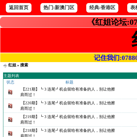
返回首页
热门:新澳门区
经典:香港区
表
《红姐论坛:07
记住我们:078800.
红姐
» 搜索
主题列表
状态
标题
【221期】┗ 3 连尾┛机会留给有准备的人，别让他擦
肩而过！
【220期】┗ 3 连尾┛机会留给有准备的人，别让他擦
肩而过！
【219期】┗ 3 连尾┛机会留给有准备的人，别让他擦
肩而过！
【218期】┗ 3 连尾┛机会留给有准备的人，别让他擦
肩而过！