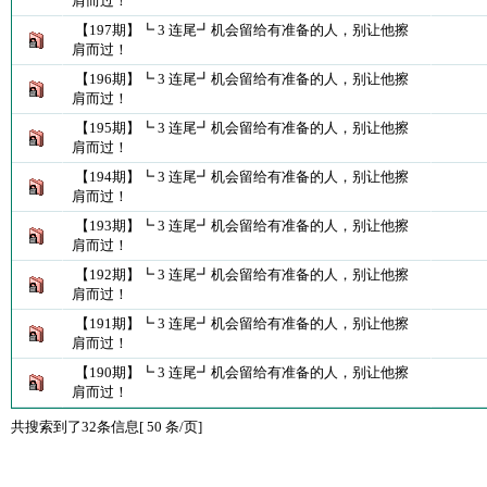
肩而过！
【197期】┗ 3 连尾┛机会留给有准备的人，别让他擦
肩而过！
【196期】┗ 3 连尾┛机会留给有准备的人，别让他擦
肩而过！
【195期】┗ 3 连尾┛机会留给有准备的人，别让他擦
肩而过！
【194期】┗ 3 连尾┛机会留给有准备的人，别让他擦
肩而过！
【193期】┗ 3 连尾┛机会留给有准备的人，别让他擦
肩而过！
【192期】┗ 3 连尾┛机会留给有准备的人，别让他擦
肩而过！
【191期】┗ 3 连尾┛机会留给有准备的人，别让他擦
肩而过！
【190期】┗ 3 连尾┛机会留给有准备的人，别让他擦
肩而过！
共搜索到了32条信息[ 50 条/页]