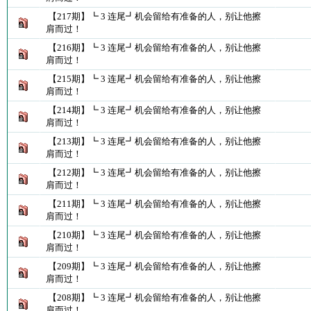
【217期】┗ 3 连尾┛机会留给有准备的人，别让他擦
肩而过！
【216期】┗ 3 连尾┛机会留给有准备的人，别让他擦
肩而过！
【215期】┗ 3 连尾┛机会留给有准备的人，别让他擦
肩而过！
【214期】┗ 3 连尾┛机会留给有准备的人，别让他擦
肩而过！
【213期】┗ 3 连尾┛机会留给有准备的人，别让他擦
肩而过！
【212期】┗ 3 连尾┛机会留给有准备的人，别让他擦
肩而过！
【211期】┗ 3 连尾┛机会留给有准备的人，别让他擦
肩而过！
【210期】┗ 3 连尾┛机会留给有准备的人，别让他擦
肩而过！
【209期】┗ 3 连尾┛机会留给有准备的人，别让他擦
肩而过！
【208期】┗ 3 连尾┛机会留给有准备的人，别让他擦
肩而过！