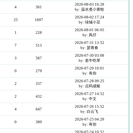
2026-08-03 16:28
4
361
by: 温水煮小青蛙
2026-08-02 17:24
25
1697
by: 绿城小豆
2026-08-01 06:05
1
228
by: 风仔
2026-07-31 13:52
7
513
by: 瑟青春
2026-07-30 03:08
3
587
by: 老牛吃草
2026-07-29 10:01
0
279
by: 有你
2026-07-28 09:25
2
337
by: 点码成银
2026-07-27 14:52
2
432
by: 中文
2026-07-26 15:52
4
647
by: 白云飞
2026-07-25 04:29
0
389
by: 有你
2026-07-24 10:52