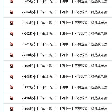
╬205期╬【『杀13码』】【四中一】不要观望！就是战老曾
╬204期╬【『杀13码』】【四中一】不要观望！就是战老曾
╬203期╬【『杀13码』】【四中一】不要观望！就是战老曾
╬202期╬【『杀13码』】【四中一】不要观望！就是战老曾
╬201期╬【『杀13码』】【四中一】不要观望！就是战老曾
╬200期╬【『杀13码』】【四中一】不要观望！就是战老曾
╬199期╬【『杀13码』】【四中一】不要观望！就是战老曾
╬198期╬【『杀13码』】【四中一】不要观望！就是战老曾
╬197期╬【『杀13码』】【四中一】不要观望！就是战老曾
╬196期╬【『杀13码』】【四中一】不要观望！就是战老曾
╬195期╬【『杀13码』】【四中一】不要观望！就是战老曾