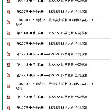
第203期 ◆杀8码◆-----$$$$$$$$$早更新!全网最准！
第202期 ◆杀8码◆-----$$$$$$$$$早更新!全网最准！
《078期》:平码④个，最有实力的料.期期跟踪放心！！
哈哈
第201期 ◆杀8码◆-----$$$$$$$$$早更新!全网最准！
第200期 ◆杀8码◆-----$$$$$$$$$早更新!全网最准！
第199期 ◆杀8码◆-----$$$$$$$$$早更新!全网最准！
第198期 ◆杀8码◆-----$$$$$$$$$早更新!全网最准！
第197期 ◆杀8码◆-----$$$$$$$$$早更新!全网最准！
《077期》:平码④个，最有实力的料.期期跟踪放心！！
哈哈
第196期 ◆杀8码◆-----$$$$$$$$$早更新!全网最准！
第195期 ◆杀8码◆-----$$$$$$$$$早更新!全网最准！