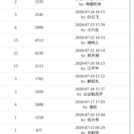
2
1235
by: 倚楼听涛
2026-07-24 16:15
5
2545
by: 白云飞
2026-07-23 15:59
6
2998
by: 小六合
2026-07-22 16:53
15
4513
by: 潮州人
2026-07-21 19:14
22
4226
by: 郑开潮
2026-07-20 18:13
15
3113
by: 江平平
2026-07-19 15:12
3
1702
by: 解郁丸
2026-07-18 15:57
3
1829
by: 认证帖高手
2026-07-17 17:03
6
2098
by: 惠松
2026-07-16 15:04
1
1218
by: 你大爷
2026-07-15 04:29
1
875
by: 史献华