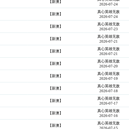
【新澳】
2026-07-24
真心英雄无敌
【新澳】
2026-07-24
真心英雄无敌
【新澳】
2026-07-23
真心英雄无敌
【新澳】
2026-07-21
真心英雄无敌
【新澳】
2026-07-21
真心英雄无敌
【新澳】
2026-07-20
真心英雄无敌
【新澳】
2026-07-19
真心英雄无敌
【新澳】
2026-07-18
真心英雄无敌
【新澳】
2026-07-17
真心英雄无敌
【新澳】
2026-07-16
真心英雄无敌
【新澳】
2026-07-15