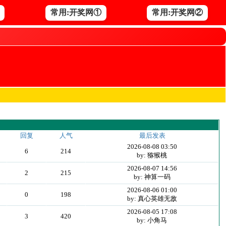
常用:开奖网①
常用:开奖网②
回复
人气
最后发表
2026-08-08 03:50
6
214
by: 猕猴桃
2026-08-07 14:56
2
215
by: 神算一码
2026-08-06 01:00
0
198
by: 真心英雄无敌
2026-08-05 17:08
3
420
by: 小角马