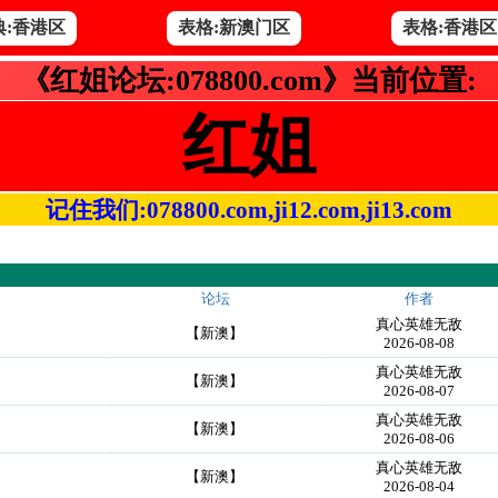
典:香港区
表格:新澳门区
表格:香港区
《红姐论坛:078800.com》当前位置:
红姐
记住我们:078800.com,ji12.com,ji13.com
论坛
作者
真心英雄无敌
【新澳】
2026-08-08
真心英雄无敌
【新澳】
2026-08-07
真心英雄无敌
【新澳】
2026-08-06
真心英雄无敌
【新澳】
2026-08-04