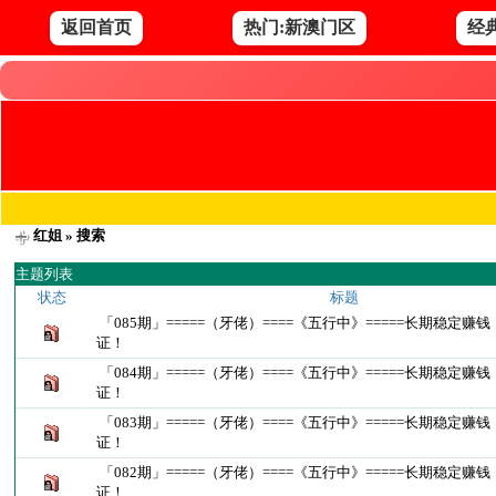
返回首页
热门:新澳门区
经
红姐
» 搜索
主题列表
状态
标题
「085期」=====（牙佬）====《五行中》=====长期稳定赚
证！
「084期」=====（牙佬）====《五行中》=====长期稳定赚
证！
「083期」=====（牙佬）====《五行中》=====长期稳定赚
证！
「082期」=====（牙佬）====《五行中》=====长期稳定赚
证！