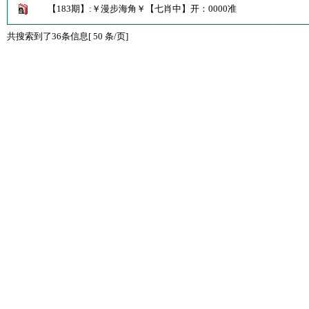
【183期】:￥漫步海角￥【七肖中】开：0000准
共搜索到了36条信息[ 50 条/页]