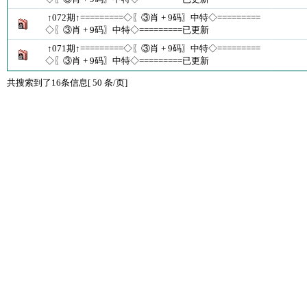
↑072期↑=========◇〖③肖 + 9码〗中特◇=========
◇〖③肖 + 9码〗中特◇=========已更新
↑071期↑=========◇〖③肖 + 9码〗中特◇=========
◇〖③肖 + 9码〗中特◇=========已更新
共搜索到了16条信息[ 50 条/页]