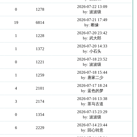
2026-07-22 13:09
0
1278
by: 波波级
2026-07-21 17:49
19
6814
by: 断缘·
2026-07-20 23:42
1
1228
by: 武大郎
2026-07-20 14:33
1
1372
by: 小石头
2026-07-18 23:52
0
1221
by: 波波级
2026-07-18 15:44
1
1259
by: 唐家二少
2026-07-17 18:24
4
2101
by: 蓝色的梦
2026-07-16 13:38
3
2174
by: 茶马古道
2026-07-15 23:29
0
1354
by: 波波级
2026-07-14 23:44
6
2229
by: 回心转意