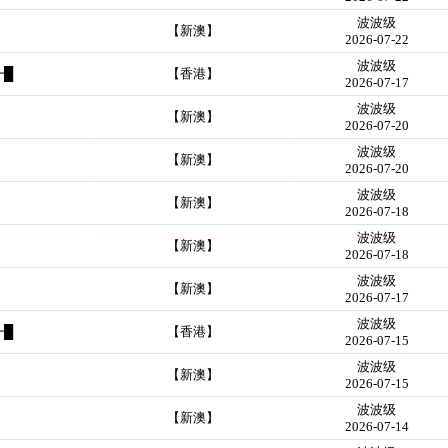
波波级
【新澳】
2026-07-22
波波级
━█
【香港】
2026-07-17
波波级
【新澳】
2026-07-20
波波级
【新澳】
2026-07-20
波波级
【新澳】
2026-07-18
波波级
【新澳】
2026-07-18
波波级
【新澳】
2026-07-17
波波级
━█
【香港】
2026-07-15
波波级
【新澳】
2026-07-15
波波级
【新澳】
2026-07-14