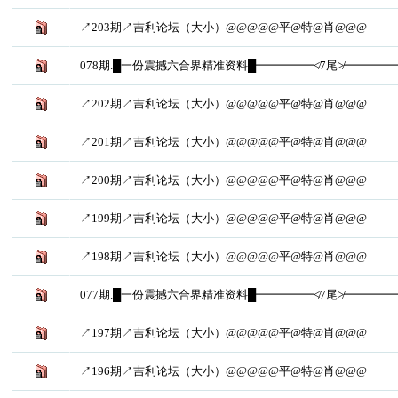
↗203期↗吉利论坛（大小）@@@@@平@特@肖@@@
078期.█一份震撼六合界精准资料█━━━━━≮7尾≯━━━━
↗202期↗吉利论坛（大小）@@@@@平@特@肖@@@
↗201期↗吉利论坛（大小）@@@@@平@特@肖@@@
↗200期↗吉利论坛（大小）@@@@@平@特@肖@@@
↗199期↗吉利论坛（大小）@@@@@平@特@肖@@@
↗198期↗吉利论坛（大小）@@@@@平@特@肖@@@
077期.█一份震撼六合界精准资料█━━━━━≮7尾≯━━━━
↗197期↗吉利论坛（大小）@@@@@平@特@肖@@@
↗196期↗吉利论坛（大小）@@@@@平@特@肖@@@