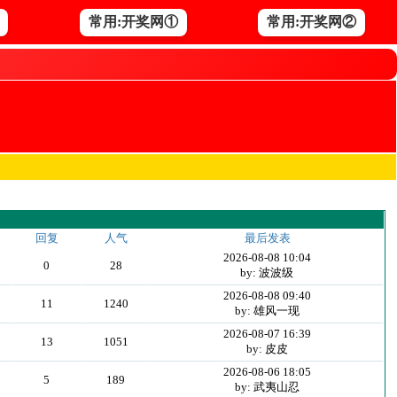
常用:开奖网①
常用:开奖网②
回复
人气
最后发表
2026-08-08 10:04
0
28
by: 波波级
2026-08-08 09:40
11
1240
by: 雄风一现
2026-08-07 16:39
13
1051
by: 皮皮
2026-08-06 18:05
5
189
by: 武夷山忍