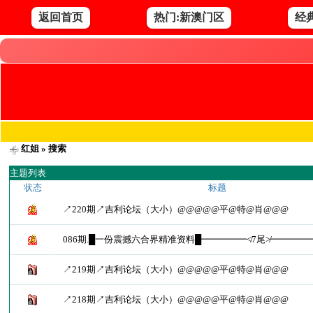
返回首页
热门:新澳门区
经
红姐
» 搜索
主题列表
状态
标题
↗220期↗吉利论坛（大小）@@@@@平@特@肖@@@
086期.█一份震撼六合界精准资料█━━━━━≮7尾≯━━━━
↗219期↗吉利论坛（大小）@@@@@平@特@肖@@@
↗218期↗吉利论坛（大小）@@@@@平@特@肖@@@