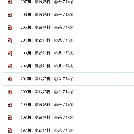
207期：赢钱好料！㊣杀 7 码㊣
206期：赢钱好料！㊣杀 7 码㊣
205期：赢钱好料！㊣杀 7 码㊣
204期：赢钱好料！㊣杀 7 码㊣
203期：赢钱好料！㊣杀 7 码㊣
202期：赢钱好料！㊣杀 7 码㊣
201期：赢钱好料！㊣杀 7 码㊣
200期：赢钱好料！㊣杀 7 码㊣
199期：赢钱好料！㊣杀 7 码㊣
198期：赢钱好料！㊣杀 7 码㊣
197期：赢钱好料！㊣杀 7 码㊣