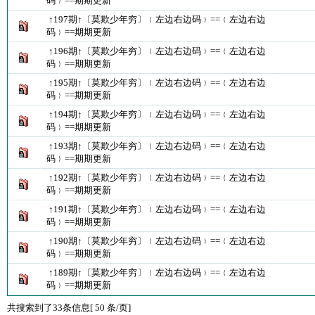
码﹜==期期更新
↑197期↑〔莫欺少年穷〕﹛左边右边码﹜==﹛左边右边
码﹜==期期更新
↑196期↑〔莫欺少年穷〕﹛左边右边码﹜==﹛左边右边
码﹜==期期更新
↑195期↑〔莫欺少年穷〕﹛左边右边码﹜==﹛左边右边
码﹜==期期更新
↑194期↑〔莫欺少年穷〕﹛左边右边码﹜==﹛左边右边
码﹜==期期更新
↑193期↑〔莫欺少年穷〕﹛左边右边码﹜==﹛左边右边
码﹜==期期更新
↑192期↑〔莫欺少年穷〕﹛左边右边码﹜==﹛左边右边
码﹜==期期更新
↑191期↑〔莫欺少年穷〕﹛左边右边码﹜==﹛左边右边
码﹜==期期更新
↑190期↑〔莫欺少年穷〕﹛左边右边码﹜==﹛左边右边
码﹜==期期更新
↑189期↑〔莫欺少年穷〕﹛左边右边码﹜==﹛左边右边
码﹜==期期更新
共搜索到了33条信息[ 50 条/页]