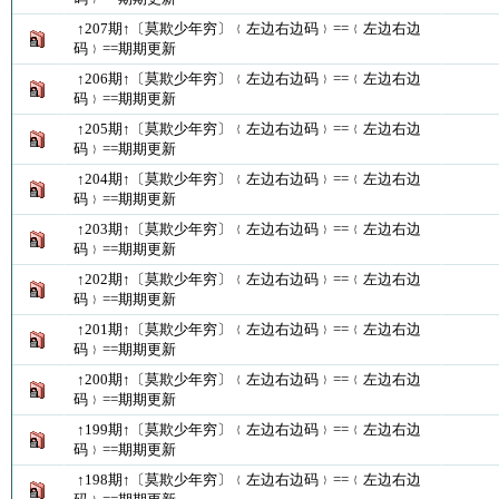
↑207期↑〔莫欺少年穷〕﹛左边右边码﹜==﹛左边右边
码﹜==期期更新
↑206期↑〔莫欺少年穷〕﹛左边右边码﹜==﹛左边右边
码﹜==期期更新
↑205期↑〔莫欺少年穷〕﹛左边右边码﹜==﹛左边右边
码﹜==期期更新
↑204期↑〔莫欺少年穷〕﹛左边右边码﹜==﹛左边右边
码﹜==期期更新
↑203期↑〔莫欺少年穷〕﹛左边右边码﹜==﹛左边右边
码﹜==期期更新
↑202期↑〔莫欺少年穷〕﹛左边右边码﹜==﹛左边右边
码﹜==期期更新
↑201期↑〔莫欺少年穷〕﹛左边右边码﹜==﹛左边右边
码﹜==期期更新
↑200期↑〔莫欺少年穷〕﹛左边右边码﹜==﹛左边右边
码﹜==期期更新
↑199期↑〔莫欺少年穷〕﹛左边右边码﹜==﹛左边右边
码﹜==期期更新
↑198期↑〔莫欺少年穷〕﹛左边右边码﹜==﹛左边右边