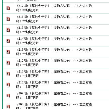
↑217期↑〔莫欺少年穷〕﹛左边右边码﹜==﹛左边右边
码﹜==期期更新
↑216期↑〔莫欺少年穷〕﹛左边右边码﹜==﹛左边右边
码﹜==期期更新
↑215期↑〔莫欺少年穷〕﹛左边右边码﹜==﹛左边右边
码﹜==期期更新
↑214期↑〔莫欺少年穷〕﹛左边右边码﹜==﹛左边右边
码﹜==期期更新
↑213期↑〔莫欺少年穷〕﹛左边右边码﹜==﹛左边右边
码﹜==期期更新
↑212期↑〔莫欺少年穷〕﹛左边右边码﹜==﹛左边右边
码﹜==期期更新
↑211期↑〔莫欺少年穷〕﹛左边右边码﹜==﹛左边右边
码﹜==期期更新
↑210期↑〔莫欺少年穷〕﹛左边右边码﹜==﹛左边右边
码﹜==期期更新
↑209期↑〔莫欺少年穷〕﹛左边右边码﹜==﹛左边右边
码﹜==期期更新
↑208期↑〔莫欺少年穷〕﹛左边右边码﹜==﹛左边右边
码﹜==期期更新