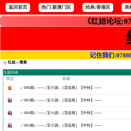
返回首页
热门:新澳门区
经典:香港区
表
《红姐论坛:07
记住我们:078800.
红姐
» 搜索
主题列表
状态
标题
↙086期↙------↓宝小源↓［③连尾］【中特】------
↙085期↙------↓宝小源↓［③连尾］【中特】------
↙084期↙------↓宝小源↓［③连尾］【中特】------
↙083期↙------↓宝小源↓［③连尾］【中特】------