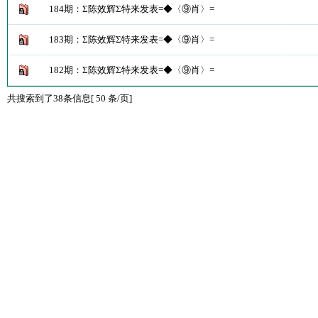
184期：Σ陈效辉Σ特来发表=◆〈⑨肖〉=
183期：Σ陈效辉Σ特来发表=◆〈⑨肖〉=
182期：Σ陈效辉Σ特来发表=◆〈⑨肖〉=
共搜索到了38条信息[ 50 条/页]