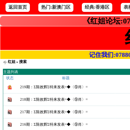
返回首页
热门:新澳门区
经典:香港区
表
《红姐论坛:07
记住我们:078800.
红姐
» 搜索
主题列表
状态
标题
219期：Σ陈效辉Σ特来发表=◆〈⑨肖〉=
218期：Σ陈效辉Σ特来发表=◆〈⑨肖〉=
217期：Σ陈效辉Σ特来发表=◆〈⑨肖〉=
216期：Σ陈效辉Σ特来发表=◆〈⑨肖〉=