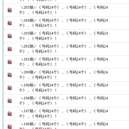
↘205期↙《 号码24个》，《 号码24个》，《 号码24
个》，《 号码24个》！
↘204期↙《 号码24个》，《 号码24个》，《 号码24
个》，《 号码24个》！
↘203期↙《 号码24个》，《 号码24个》，《 号码24
个》，《 号码24个》！
↘202期↙《 号码24个》，《 号码24个》，《 号码24
个》，《 号码24个》！
↘201期↙《 号码24个》，《 号码24个》，《 号码24
个》，《 号码24个》！
↘200期↙《 号码24个》，《 号码24个》，《 号码24
个》，《 号码24个》！
↘199期↙《 号码24个》，《 号码24个》，《 号码24
个》，《 号码24个》！
↘198期↙《 号码24个》，《 号码24个》，《 号码24
个》，《 号码24个》！
↘197期↙《 号码24个》，《 号码24个》，《 号码24
个》，《 号码24个》！
↘196期↙《 号码24个》，《 号码24个》，《 号码24