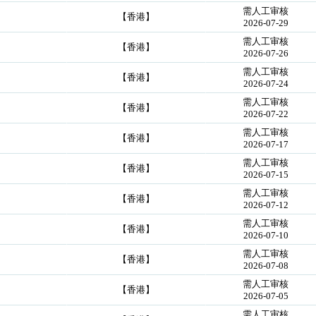
需人工审核
【香港】
2026-07-29
需人工审核
【香港】
2026-07-26
需人工审核
【香港】
2026-07-24
需人工审核
【香港】
2026-07-22
需人工审核
【香港】
2026-07-17
需人工审核
【香港】
2026-07-15
需人工审核
【香港】
2026-07-12
需人工审核
【香港】
2026-07-10
需人工审核
【香港】
2026-07-08
需人工审核
【香港】
2026-07-05
需人工审核