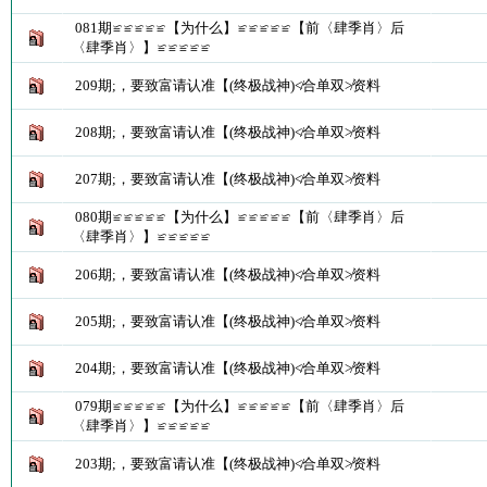
081期≌≌≌≌≌【为什么】≌≌≌≌≌【前〈肆季肖〉后
〈肆季肖〉】≌≌≌≌≌
209期;，要致富请认准【(终极战神)≮合单双≯资料
208期;，要致富请认准【(终极战神)≮合单双≯资料
207期;，要致富请认准【(终极战神)≮合单双≯资料
080期≌≌≌≌≌【为什么】≌≌≌≌≌【前〈肆季肖〉后
〈肆季肖〉】≌≌≌≌≌
206期;，要致富请认准【(终极战神)≮合单双≯资料
205期;，要致富请认准【(终极战神)≮合单双≯资料
204期;，要致富请认准【(终极战神)≮合单双≯资料
079期≌≌≌≌≌【为什么】≌≌≌≌≌【前〈肆季肖〉后
〈肆季肖〉】≌≌≌≌≌
203期;，要致富请认准【(终极战神)≮合单双≯资料