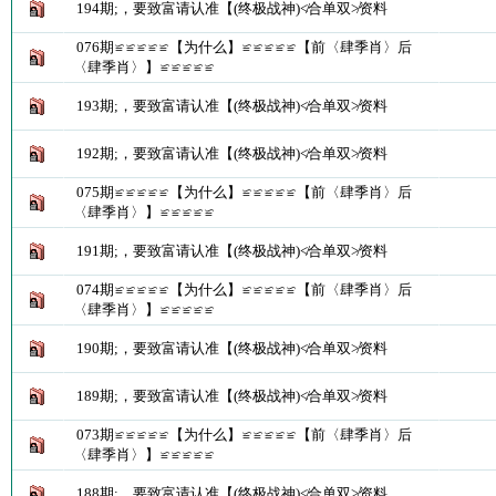
194期;，要致富请认准【(终极战神)≮合单双≯资料
076期≌≌≌≌≌【为什么】≌≌≌≌≌【前〈肆季肖〉后
〈肆季肖〉】≌≌≌≌≌
193期;，要致富请认准【(终极战神)≮合单双≯资料
192期;，要致富请认准【(终极战神)≮合单双≯资料
075期≌≌≌≌≌【为什么】≌≌≌≌≌【前〈肆季肖〉后
〈肆季肖〉】≌≌≌≌≌
191期;，要致富请认准【(终极战神)≮合单双≯资料
074期≌≌≌≌≌【为什么】≌≌≌≌≌【前〈肆季肖〉后
〈肆季肖〉】≌≌≌≌≌
190期;，要致富请认准【(终极战神)≮合单双≯资料
189期;，要致富请认准【(终极战神)≮合单双≯资料
073期≌≌≌≌≌【为什么】≌≌≌≌≌【前〈肆季肖〉后
〈肆季肖〉】≌≌≌≌≌
188期;，要致富请认准【(终极战神)≮合单双≯资料