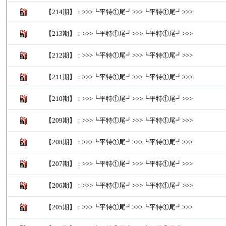
【214期】：>>>┗平特①尾┛>>>┗平特①尾┛>>>
【213期】：>>>┗平特①尾┛>>>┗平特①尾┛>>>
【212期】：>>>┗平特①尾┛>>>┗平特①尾┛>>>
【211期】：>>>┗平特①尾┛>>>┗平特①尾┛>>>
【210期】：>>>┗平特①尾┛>>>┗平特①尾┛>>>
【209期】：>>>┗平特①尾┛>>>┗平特①尾┛>>>
【208期】：>>>┗平特①尾┛>>>┗平特①尾┛>>>
【207期】：>>>┗平特①尾┛>>>┗平特①尾┛>>>
【206期】：>>>┗平特①尾┛>>>┗平特①尾┛>>>
【205期】：>>>┗平特①尾┛>>>┗平特①尾┛>>>