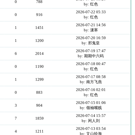
0
788
by: 红色
2026-07-22 05:33
0
916
by: 红色
2026-07-21 14:56
1
1451
by: 潇寒
2026-07-20 16:59
1
1200
by: 邪鬼皇
2026-07-19 17:47
6
2014
by: 期期中六码
2026-07-18 00:47
0
1190
by: 红色
2026-07-17 08:58
1
1299
by: 南方飞燕
2026-07-16 02:01
0
883
by: 红色
2026-07-15 01:06
3
904
by: 领袖嘴贱
2026-07-14 15:57
7
1859
by: 闲人刘
2026-07-13 03:54
4
1211
by: 文山绘海