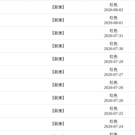
红色
【新澳】
2026-08-02
红色
【新澳】
2026-08-01
红色
【新澳】
2026-07-31
红色
【新澳】
2026-07-30
红色
【新澳】
2026-07-29
红色
【新澳】
2026-07-27
红色
【新澳】
2026-07-26
红色
【新澳】
2026-07-26
红色
【新澳】
2026-07-25
红色
【新澳】
2026-07-24
红色