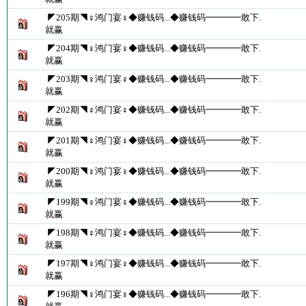
◤205期◥♀鸿门宴♀◆赚钱码...◆赚钱码━━━━敢下.
就赢
◤204期◥♀鸿门宴♀◆赚钱码...◆赚钱码━━━━敢下.
就赢
◤203期◥♀鸿门宴♀◆赚钱码...◆赚钱码━━━━敢下.
就赢
◤202期◥♀鸿门宴♀◆赚钱码...◆赚钱码━━━━敢下.
就赢
◤201期◥♀鸿门宴♀◆赚钱码...◆赚钱码━━━━敢下.
就赢
◤200期◥♀鸿门宴♀◆赚钱码...◆赚钱码━━━━敢下.
就赢
◤199期◥♀鸿门宴♀◆赚钱码...◆赚钱码━━━━敢下.
就赢
◤198期◥♀鸿门宴♀◆赚钱码...◆赚钱码━━━━敢下.
就赢
◤197期◥♀鸿门宴♀◆赚钱码...◆赚钱码━━━━敢下.
就赢
◤196期◥♀鸿门宴♀◆赚钱码...◆赚钱码━━━━敢下.