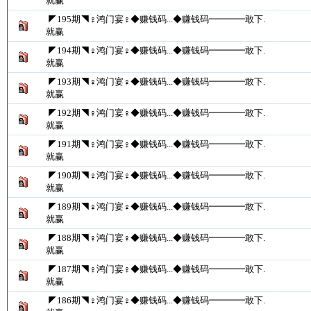
就赢
◤195期◥♀鸿门宴♀◆赚钱码...◆赚钱码━━━━敢下.
就赢
◤194期◥♀鸿门宴♀◆赚钱码...◆赚钱码━━━━敢下.
就赢
◤193期◥♀鸿门宴♀◆赚钱码...◆赚钱码━━━━敢下.
就赢
◤192期◥♀鸿门宴♀◆赚钱码...◆赚钱码━━━━敢下.
就赢
◤191期◥♀鸿门宴♀◆赚钱码...◆赚钱码━━━━敢下.
就赢
◤190期◥♀鸿门宴♀◆赚钱码...◆赚钱码━━━━敢下.
就赢
◤189期◥♀鸿门宴♀◆赚钱码...◆赚钱码━━━━敢下.
就赢
◤188期◥♀鸿门宴♀◆赚钱码...◆赚钱码━━━━敢下.
就赢
◤187期◥♀鸿门宴♀◆赚钱码...◆赚钱码━━━━敢下.
就赢
◤186期◥♀鸿门宴♀◆赚钱码...◆赚钱码━━━━敢下.