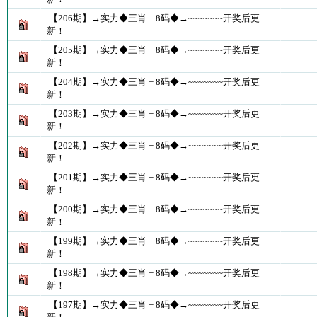
【206期】→实力◆三肖 + 8码◆→~~~~~~~开奖后更
新！
【205期】→实力◆三肖 + 8码◆→~~~~~~~开奖后更
新！
【204期】→实力◆三肖 + 8码◆→~~~~~~~开奖后更
新！
【203期】→实力◆三肖 + 8码◆→~~~~~~~开奖后更
新！
【202期】→实力◆三肖 + 8码◆→~~~~~~~开奖后更
新！
【201期】→实力◆三肖 + 8码◆→~~~~~~~开奖后更
新！
【200期】→实力◆三肖 + 8码◆→~~~~~~~开奖后更
新！
【199期】→实力◆三肖 + 8码◆→~~~~~~~开奖后更
新！
【198期】→实力◆三肖 + 8码◆→~~~~~~~开奖后更
新！
【197期】→实力◆三肖 + 8码◆→~~~~~~~开奖后更