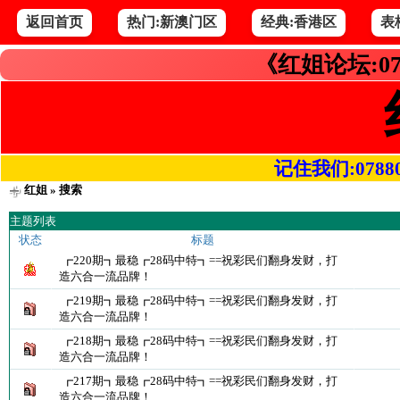
返回首页
热门:新澳门区
经典:香港区
表
《红姐论坛:07
记住我们:078800.
红姐
» 搜索
主题列表
状态
标题
┏220期┓最稳┏28码中特┓==祝彩民们翻身发财，打
造六合一流品牌！
┏219期┓最稳┏28码中特┓==祝彩民们翻身发财，打
造六合一流品牌！
┏218期┓最稳┏28码中特┓==祝彩民们翻身发财，打
造六合一流品牌！
┏217期┓最稳┏28码中特┓==祝彩民们翻身发财，打
造六合一流品牌！