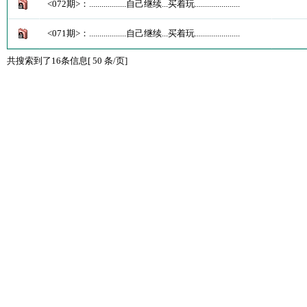
<072期>：..................自己继续...买着玩......................
<071期>：..................自己继续...买着玩......................
共搜索到了16条信息[ 50 条/页]