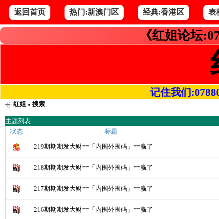
返回首页
热门:新澳门区
经典:香港区
表
《红姐论坛:07
记住我们:078800.
红姐
» 搜索
主题列表
状态
标题
219期期期发大财==「内围外围码」==赢了
218期期期发大财==「内围外围码」==赢了
217期期期发大财==「内围外围码」==赢了
216期期期发大财==「内围外围码」==赢了