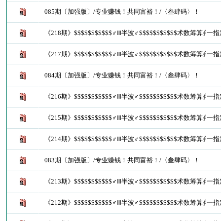
085期〔加强版〕/专业赚钱！共同富裕！/〈叁肆码〉！
《218期》$$$$$$$$$$$♂Ⅲ半波♂$$$$$$$$$$$术数筹算∮
《217期》$$$$$$$$$$$♂Ⅲ半波♂$$$$$$$$$$$术数筹算∮
084期〔加强版〕/专业赚钱！共同富裕！/〈叁肆码〉！
《216期》$$$$$$$$$$$♂Ⅲ半波♂$$$$$$$$$$$术数筹算∮
《215期》$$$$$$$$$$$♂Ⅲ半波♂$$$$$$$$$$$术数筹算∮
《214期》$$$$$$$$$$$♂Ⅲ半波♂$$$$$$$$$$$术数筹算∮
083期〔加强版〕/专业赚钱！共同富裕！/〈叁肆码〉！
《213期》$$$$$$$$$$$♂Ⅲ半波♂$$$$$$$$$$$术数筹算∮
《212期》$$$$$$$$$$$♂Ⅲ半波♂$$$$$$$$$$$术数筹算∮