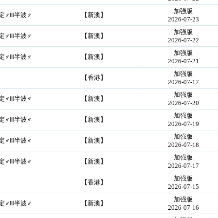
加强版
一指定♂Ⅲ半波♂
【新澳】
2026-07-23
加强版
一指定♂Ⅲ半波♂
【新澳】
2026-07-22
加强版
一指定♂Ⅲ半波♂
【新澳】
2026-07-21
加强版
【香港】
2026-07-17
加强版
一指定♂Ⅲ半波♂
【新澳】
2026-07-20
加强版
一指定♂Ⅲ半波♂
【新澳】
2026-07-19
加强版
一指定♂Ⅲ半波♂
【新澳】
2026-07-18
加强版
一指定♂Ⅲ半波♂
【新澳】
2026-07-17
加强版
【香港】
2026-07-15
加强版
一指定♂Ⅲ半波♂
【新澳】
2026-07-16