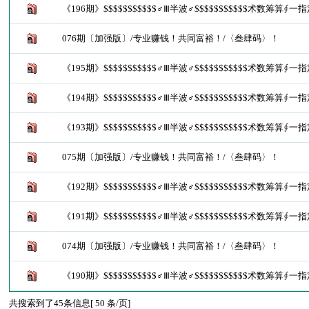
《196期》$$$$$$$$$$$♂Ⅲ半波♂$$$$$$$$$$$术数筹算∮
076期〔加强版〕/专业赚钱！共同富裕！/〈叁肆码〉！
《195期》$$$$$$$$$$$♂Ⅲ半波♂$$$$$$$$$$$术数筹算∮
《194期》$$$$$$$$$$$♂Ⅲ半波♂$$$$$$$$$$$术数筹算∮
《193期》$$$$$$$$$$$♂Ⅲ半波♂$$$$$$$$$$$术数筹算∮
075期〔加强版〕/专业赚钱！共同富裕！/〈叁肆码〉！
《192期》$$$$$$$$$$$♂Ⅲ半波♂$$$$$$$$$$$术数筹算∮
《191期》$$$$$$$$$$$♂Ⅲ半波♂$$$$$$$$$$$术数筹算∮
074期〔加强版〕/专业赚钱！共同富裕！/〈叁肆码〉！
《190期》$$$$$$$$$$$♂Ⅲ半波♂$$$$$$$$$$$术数筹算∮
共搜索到了45条信息[ 50 条/页]