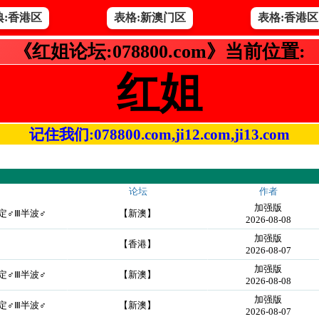
典:香港区
表格:新澳门区
表格:香港区
《红姐论坛:078800.com》当前位置:
红姐
记住我们:078800.com,ji12.com,ji13.com
论坛
作者
加强版
一指定♂Ⅲ半波♂
【新澳】
2026-08-08
加强版
【香港】
2026-08-07
加强版
一指定♂Ⅲ半波♂
【新澳】
2026-08-08
加强版
一指定♂Ⅲ半波♂
【新澳】
2026-08-07