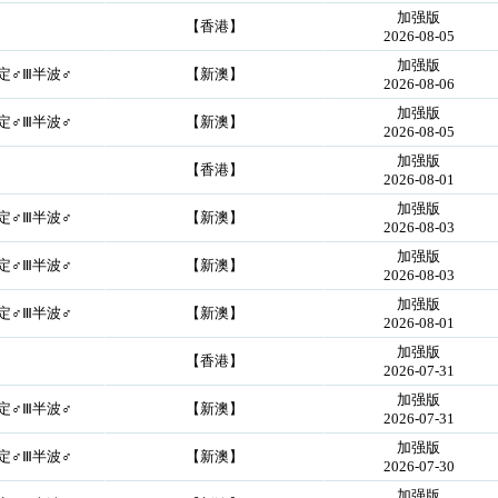
加强版
【香港】
2026-08-05
加强版
一指定♂Ⅲ半波♂
【新澳】
2026-08-06
加强版
一指定♂Ⅲ半波♂
【新澳】
2026-08-05
加强版
【香港】
2026-08-01
加强版
一指定♂Ⅲ半波♂
【新澳】
2026-08-03
加强版
一指定♂Ⅲ半波♂
【新澳】
2026-08-03
加强版
一指定♂Ⅲ半波♂
【新澳】
2026-08-01
加强版
【香港】
2026-07-31
加强版
一指定♂Ⅲ半波♂
【新澳】
2026-07-31
加强版
一指定♂Ⅲ半波♂
【新澳】
2026-07-30
加强版