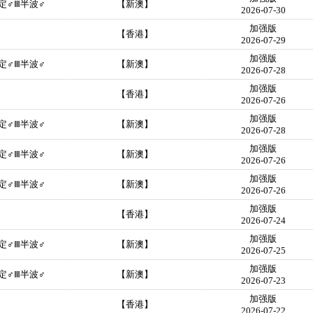
一指定♂Ⅲ半波♂
【新澳】
2026-07-30
加强版
【香港】
2026-07-29
加强版
一指定♂Ⅲ半波♂
【新澳】
2026-07-28
加强版
【香港】
2026-07-26
加强版
一指定♂Ⅲ半波♂
【新澳】
2026-07-28
加强版
一指定♂Ⅲ半波♂
【新澳】
2026-07-26
加强版
一指定♂Ⅲ半波♂
【新澳】
2026-07-26
加强版
【香港】
2026-07-24
加强版
一指定♂Ⅲ半波♂
【新澳】
2026-07-25
加强版
一指定♂Ⅲ半波♂
【新澳】
2026-07-23
加强版
【香港】
2026-07-22