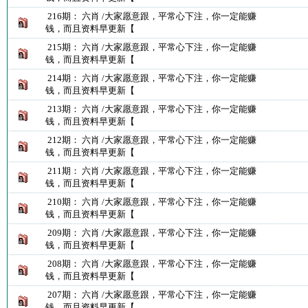
216期： 六肖 /大家愿意跟，平常心下注，你一定能赚
钱，而且资料早更新【
215期： 六肖 /大家愿意跟，平常心下注，你一定能赚
钱，而且资料早更新【
214期： 六肖 /大家愿意跟，平常心下注，你一定能赚
钱，而且资料早更新【
213期： 六肖 /大家愿意跟，平常心下注，你一定能赚
钱，而且资料早更新【
212期： 六肖 /大家愿意跟，平常心下注，你一定能赚
钱，而且资料早更新【
211期： 六肖 /大家愿意跟，平常心下注，你一定能赚
钱，而且资料早更新【
210期： 六肖 /大家愿意跟，平常心下注，你一定能赚
钱，而且资料早更新【
209期： 六肖 /大家愿意跟，平常心下注，你一定能赚
钱，而且资料早更新【
208期： 六肖 /大家愿意跟，平常心下注，你一定能赚
钱，而且资料早更新【
207期： 六肖 /大家愿意跟，平常心下注，你一定能赚
钱，而且资料早更新【