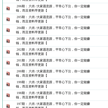
206期： 六肖 /大家愿意跟，平常心下注，你一定能赚
钱，而且资料早更新【
205期： 六肖 /大家愿意跟，平常心下注，你一定能赚
钱，而且资料早更新【
204期： 六肖 /大家愿意跟，平常心下注，你一定能赚
钱，而且资料早更新【
203期： 六肖 /大家愿意跟，平常心下注，你一定能赚
钱，而且资料早更新【
202期： 六肖 /大家愿意跟，平常心下注，你一定能赚
钱，而且资料早更新【
201期： 六肖 /大家愿意跟，平常心下注，你一定能赚
钱，而且资料早更新【
200期： 六肖 /大家愿意跟，平常心下注，你一定能赚
钱，而且资料早更新【
199期： 六肖 /大家愿意跟，平常心下注，你一定能赚
钱，而且资料早更新【
198期： 六肖 /大家愿意跟，平常心下注，你一定能赚
钱，而且资料早更新【
197期： 六肖 /大家愿意跟，平常心下注，你一定能赚