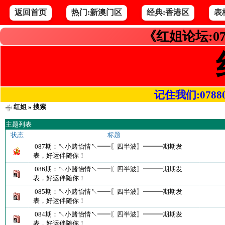
返回首页
热门:新澳门区
经典:香港区
表
《红姐论坛:07
记住我们:078800.
红姐
» 搜索
主题列表
状态
标题
087期：↖小赌怡情↖━━〖四半波〗━━━期期发
表，好运伴随你！
086期：↖小赌怡情↖━━〖四半波〗━━━期期发
表，好运伴随你！
085期：↖小赌怡情↖━━〖四半波〗━━━期期发
表，好运伴随你！
084期：↖小赌怡情↖━━〖四半波〗━━━期期发
表，好运伴随你！