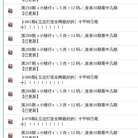
第210期 ♀小猪仔♀↘ 5 肖 + 12 码↙,发表10期看中几期
【已更新】
╞ 081期╡立志打造全网最好的〖╋平特①尾
╋〗！！！！！！！！！
第209期 ♀小猪仔♀↘ 5 肖 + 12 码↙,发表10期看中几期
【已更新】
第208期 ♀小猪仔♀↘ 5 肖 + 12 码↙,发表10期看中几期
【已更新】
第207期 ♀小猪仔♀↘ 5 肖 + 12 码↙,发表10期看中几期
【已更新】
╞ 080期╡立志打造全网最好的〖╋平特①尾
╋〗！！！！！！！！！
第206期 ♀小猪仔♀↘ 5 肖 + 12 码↙,发表10期看中几期
【已更新】
第205期 ♀小猪仔♀↘ 5 肖 + 12 码↙,发表10期看中几期
【已更新】
╞ 079期╡立志打造全网最好的〖╋平特①尾
╋〗！！！！！！！！！
第204期 ♀小猪仔♀↘ 5 肖 + 12 码↙,发表10期看中几期