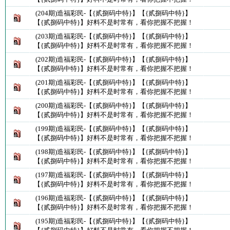
(204期)造福彩民-【{贰捌码中特}】【{贰捌码中特}】
【{贰捌码中特}】好料不是时常有，看你把握不把握！
(203期)造福彩民-【{贰捌码中特}】【{贰捌码中特}】
【{贰捌码中特}】好料不是时常有，看你把握不把握！
(202期)造福彩民-【{贰捌码中特}】【{贰捌码中特}】
【{贰捌码中特}】好料不是时常有，看你把握不把握！
(201期)造福彩民-【{贰捌码中特}】【{贰捌码中特}】
【{贰捌码中特}】好料不是时常有，看你把握不把握！
(200期)造福彩民-【{贰捌码中特}】【{贰捌码中特}】
【{贰捌码中特}】好料不是时常有，看你把握不把握！
(199期)造福彩民-【{贰捌码中特}】【{贰捌码中特}】
【{贰捌码中特}】好料不是时常有，看你把握不把握！
(198期)造福彩民-【{贰捌码中特}】【{贰捌码中特}】
【{贰捌码中特}】好料不是时常有，看你把握不把握！
(197期)造福彩民-【{贰捌码中特}】【{贰捌码中特}】
【{贰捌码中特}】好料不是时常有，看你把握不把握！
(196期)造福彩民-【{贰捌码中特}】【{贰捌码中特}】
【{贰捌码中特}】好料不是时常有，看你把握不把握！
(195期)造福彩民-【{贰捌码中特}】【{贰捌码中特}】