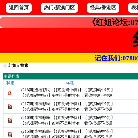
返回首页
热门:新澳门区
经典:香港区
表
《红姐论坛:07
记住我们:078800.
红姐
» 搜索
主题列表
状态
标题
(218期)造福彩民-【{贰捌码中特}】【{贰捌码中特}】
【{贰捌码中特}】好料不是时常有，看你把握不把握！
(217期)造福彩民-【{贰捌码中特}】【{贰捌码中特}】
【{贰捌码中特}】好料不是时常有，看你把握不把握！
(216期)造福彩民-【{贰捌码中特}】【{贰捌码中特}】
【{贰捌码中特}】好料不是时常有，看你把握不把握！
(215期)造福彩民-【{贰捌码中特}】【{贰捌码中特}】
【{贰捌码中特}】好料不是时常有，看你把握不把握！