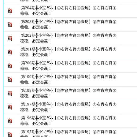
第204期╬小宝爷╬【㊣右肖右肖㊣壹尾】㊣右肖右肖㊣
稳稳。必定会赢！
第203期╬小宝爷╬【㊣右肖右肖㊣壹尾】㊣右肖右肖㊣
稳稳。必定会赢！
第202期╬小宝爷╬【㊣右肖右肖㊣壹尾】㊣右肖右肖㊣
稳稳。必定会赢！
第201期╬小宝爷╬【㊣右肖右肖㊣壹尾】㊣右肖右肖㊣
稳稳。必定会赢！
第200期╬小宝爷╬【㊣右肖右肖㊣壹尾】㊣右肖右肖㊣
稳稳。必定会赢！
第199期╬小宝爷╬【㊣右肖右肖㊣壹尾】㊣右肖右肖㊣
稳稳。必定会赢！
第198期╬小宝爷╬【㊣右肖右肖㊣壹尾】㊣右肖右肖㊣
稳稳。必定会赢！
第197期╬小宝爷╬【㊣右肖右肖㊣壹尾】㊣右肖右肖㊣
稳稳。必定会赢！
第196期╬小宝爷╬【㊣右肖右肖㊣壹尾】㊣右肖右肖㊣
稳稳。必定会赢！
第195期╬小宝爷╬【㊣右肖右肖㊣壹尾】㊣右肖右肖㊣