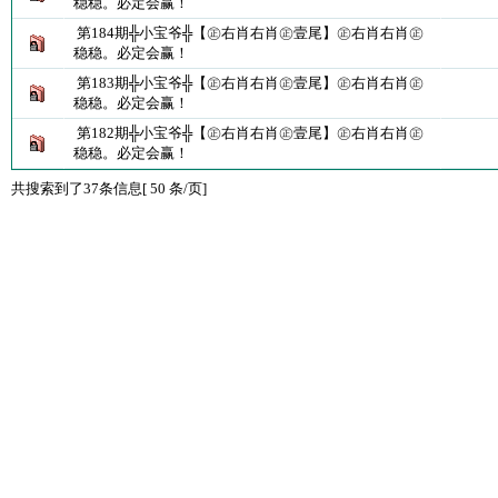
稳稳。必定会赢！
第184期╬小宝爷╬【㊣右肖右肖㊣壹尾】㊣右肖右肖㊣
稳稳。必定会赢！
第183期╬小宝爷╬【㊣右肖右肖㊣壹尾】㊣右肖右肖㊣
稳稳。必定会赢！
第182期╬小宝爷╬【㊣右肖右肖㊣壹尾】㊣右肖右肖㊣
稳稳。必定会赢！
共搜索到了37条信息[ 50 条/页]