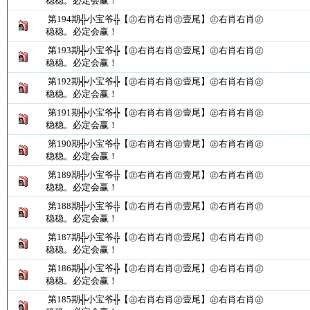
稳稳。必定会赢！
第194期╬小宝爷╬【㊣右肖右肖㊣壹尾】㊣右肖右肖㊣
稳稳。必定会赢！
第193期╬小宝爷╬【㊣右肖右肖㊣壹尾】㊣右肖右肖㊣
稳稳。必定会赢！
第192期╬小宝爷╬【㊣右肖右肖㊣壹尾】㊣右肖右肖㊣
稳稳。必定会赢！
第191期╬小宝爷╬【㊣右肖右肖㊣壹尾】㊣右肖右肖㊣
稳稳。必定会赢！
第190期╬小宝爷╬【㊣右肖右肖㊣壹尾】㊣右肖右肖㊣
稳稳。必定会赢！
第189期╬小宝爷╬【㊣右肖右肖㊣壹尾】㊣右肖右肖㊣
稳稳。必定会赢！
第188期╬小宝爷╬【㊣右肖右肖㊣壹尾】㊣右肖右肖㊣
稳稳。必定会赢！
第187期╬小宝爷╬【㊣右肖右肖㊣壹尾】㊣右肖右肖㊣
稳稳。必定会赢！
第186期╬小宝爷╬【㊣右肖右肖㊣壹尾】㊣右肖右肖㊣
稳稳。必定会赢！
第185期╬小宝爷╬【㊣右肖右肖㊣壹尾】㊣右肖右肖㊣