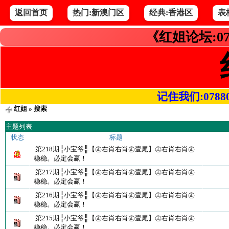
返回首页
热门:新澳门区
经典:香港区
表
《红姐论坛:07
记住我们:078800.
红姐
» 搜索
主题列表
状态
标题
第218期╬小宝爷╬【㊣右肖右肖㊣壹尾】㊣右肖右肖㊣
稳稳。必定会赢！
第217期╬小宝爷╬【㊣右肖右肖㊣壹尾】㊣右肖右肖㊣
稳稳。必定会赢！
第216期╬小宝爷╬【㊣右肖右肖㊣壹尾】㊣右肖右肖㊣
稳稳。必定会赢！
第215期╬小宝爷╬【㊣右肖右肖㊣壹尾】㊣右肖右肖㊣
稳稳。必定会赢！