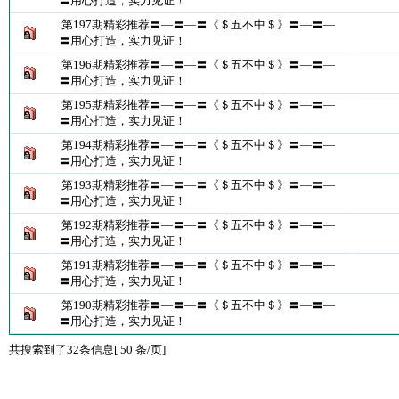
〓用心打造，实力见证！
第197期精彩推荐〓—〓—〓《＄五不中＄》〓—〓—
〓用心打造，实力见证！
第196期精彩推荐〓—〓—〓《＄五不中＄》〓—〓—
〓用心打造，实力见证！
第195期精彩推荐〓—〓—〓《＄五不中＄》〓—〓—
〓用心打造，实力见证！
第194期精彩推荐〓—〓—〓《＄五不中＄》〓—〓—
〓用心打造，实力见证！
第193期精彩推荐〓—〓—〓《＄五不中＄》〓—〓—
〓用心打造，实力见证！
第192期精彩推荐〓—〓—〓《＄五不中＄》〓—〓—
〓用心打造，实力见证！
第191期精彩推荐〓—〓—〓《＄五不中＄》〓—〓—
〓用心打造，实力见证！
第190期精彩推荐〓—〓—〓《＄五不中＄》〓—〓—
〓用心打造，实力见证！
共搜索到了32条信息[ 50 条/页]