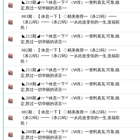
◣213期◢==┗休息一下┛（Ⅵ肖）━资料真实,可靠,稳
定,胜过一切华丽的语言==
083期：【 休息一下 】 ◇精美推荐━《杀22码》━━
《杀22码》━━《杀22码》━从此改变你的一生,造福彩
民！
◣212期◢==┗休息一下┛（Ⅵ肖）━资料真实,可靠,稳
定,胜过一切华丽的语言==
082期：【 休息一下 】 ◇精美推荐━《杀22码》━━
《杀22码》━━《杀22码》━从此改变你的一生,造福彩
民！
◣211期◢==┗休息一下┛（Ⅵ肖）━资料真实,可靠,稳
定,胜过一切华丽的语言==
◣210期◢==┗休息一下┛（Ⅵ肖）━资料真实,可靠,稳
定,胜过一切华丽的语言==
◣209期◢==┗休息一下┛（Ⅵ肖）━资料真实,可靠,稳
定,胜过一切华丽的语言==
081期：【 休息一下 】 ◇精美推荐━《杀22码》━━
《杀22码》━━《杀22码》━从此改变你的一生,造福彩
民！
◣208期◢==┗休息一下┛（Ⅵ肖）━资料真实,可靠,稳
定,胜过一切华丽的语言==