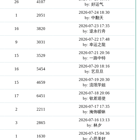
26
4107
by: 好运气
2026-07-24 18:30
1
2051
by: 中翻天
2026-07-23 17:35
16
3820
by: 逆永行舟
2026-07-22 17:48
9
3031
by: 幸运之龍
2026-07-21 20:56
15
3529
by: 一路中特
2026-07-20 18:16
16
5454
by: 艺旦旦
2026-07-19 20:30
15
4659
by: 流氓学姐
2026-07-18 20:06
17
6451
by: 钦差巡使
2026-07-17 17:35
2
2211
by: 掩饰暧昧
2026-07-16 13:13
3
2865
by: 林夕
2026-07-15 04:36
1
1630
by: 心思美好