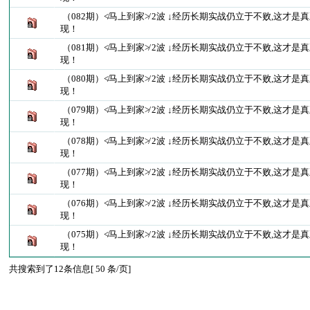
（082期）≮马上到家≯ 2波 ↓经历长期实战仍立于不败,这才是
现！
（081期）≮马上到家≯ 2波 ↓经历长期实战仍立于不败,这才是
现！
（080期）≮马上到家≯ 2波 ↓经历长期实战仍立于不败,这才是
现！
（079期）≮马上到家≯ 2波 ↓经历长期实战仍立于不败,这才是
现！
（078期）≮马上到家≯ 2波 ↓经历长期实战仍立于不败,这才是
现！
（077期）≮马上到家≯ 2波 ↓经历长期实战仍立于不败,这才是
现！
（076期）≮马上到家≯ 2波 ↓经历长期实战仍立于不败,这才是
现！
（075期）≮马上到家≯ 2波 ↓经历长期实战仍立于不败,这才是
现！
共搜索到了12条信息[ 50 条/页]