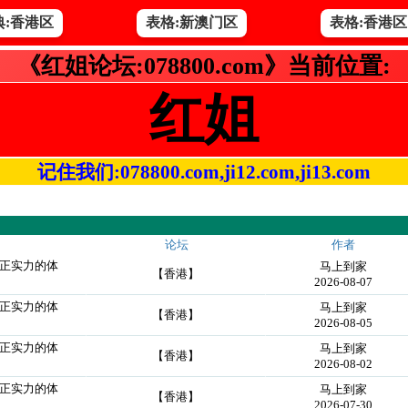
典:香港区
表格:新澳门区
表格:香港区
《红姐论坛:078800.com》当前位置:
红姐
记住我们:078800.com,ji12.com,ji13.com
论坛
作者
真正实力的体
马上到家
【香港】
2026-08-07
真正实力的体
马上到家
【香港】
2026-08-05
真正实力的体
马上到家
【香港】
2026-08-02
真正实力的体
马上到家
【香港】
2026-07-30