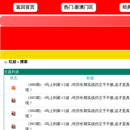
返回首页
热门:新澳门区
经
红姐
» 搜索
主题列表
状态
标题
（086期）≮马上到家≯ 2波 ↓经历长期实战仍立于不败,这才是
现！
（085期）≮马上到家≯ 2波 ↓经历长期实战仍立于不败,这才是
现！
（084期）≮马上到家≯ 2波 ↓经历长期实战仍立于不败,这才是
现！
（083期）≮马上到家≯ 2波 ↓经历长期实战仍立于不败,这才是
现！