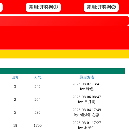
常用:开奖网①
常用:开奖网②
回复
人气
最后发表
2026-08-07 13:41
3
242
by: 绿色
2026-08-06 08:47
2
294
by: 日月明
2026-08-04 17:49
5
536
by: 蜡烛泪之恋
2026-08-01 17:27
18
1755
by: 君子兰