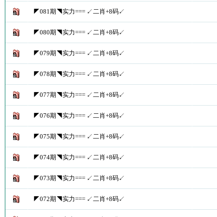
◤081期◥实力=== ↙二肖+8码↙
◤080期◥实力=== ↙二肖+8码↙
◤079期◥实力=== ↙二肖+8码↙
◤078期◥实力=== ↙二肖+8码↙
◤077期◥实力=== ↙二肖+8码↙
◤076期◥实力=== ↙二肖+8码↙
◤075期◥实力=== ↙二肖+8码↙
◤074期◥实力=== ↙二肖+8码↙
◤073期◥实力=== ↙二肖+8码↙
◤072期◥实力=== ↙二肖+8码↙