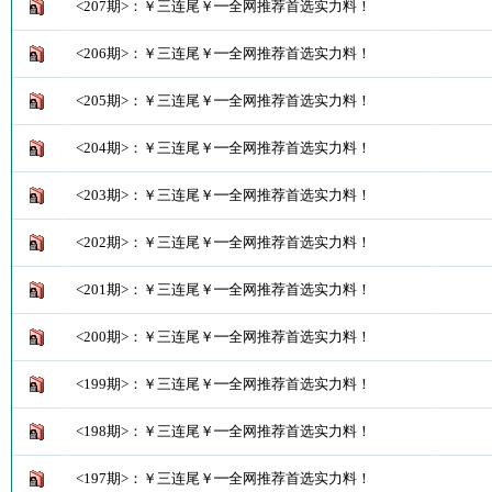
<207期>：￥三连尾￥━全网推荐首选实力料！
<206期>：￥三连尾￥━全网推荐首选实力料！
<205期>：￥三连尾￥━全网推荐首选实力料！
<204期>：￥三连尾￥━全网推荐首选实力料！
<203期>：￥三连尾￥━全网推荐首选实力料！
<202期>：￥三连尾￥━全网推荐首选实力料！
<201期>：￥三连尾￥━全网推荐首选实力料！
<200期>：￥三连尾￥━全网推荐首选实力料！
<199期>：￥三连尾￥━全网推荐首选实力料！
<198期>：￥三连尾￥━全网推荐首选实力料！
<197期>：￥三连尾￥━全网推荐首选实力料！