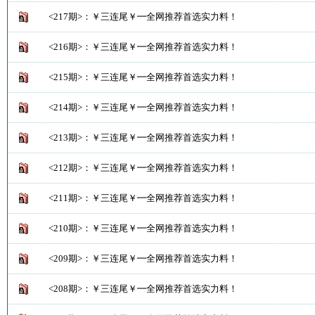
<217期>：￥三连尾￥━全网推荐首选实力料！
<216期>：￥三连尾￥━全网推荐首选实力料！
<215期>：￥三连尾￥━全网推荐首选实力料！
<214期>：￥三连尾￥━全网推荐首选实力料！
<213期>：￥三连尾￥━全网推荐首选实力料！
<212期>：￥三连尾￥━全网推荐首选实力料！
<211期>：￥三连尾￥━全网推荐首选实力料！
<210期>：￥三连尾￥━全网推荐首选实力料！
<209期>：￥三连尾￥━全网推荐首选实力料！
<208期>：￥三连尾￥━全网推荐首选实力料！