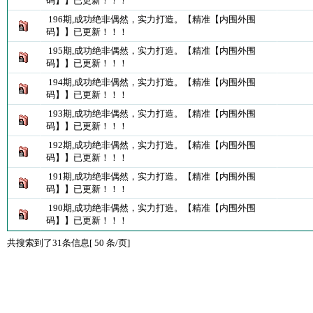
码】】已更新！！！
196期,成功绝非偶然，实力打造。【精准【内围外围
码】】已更新！！！
195期,成功绝非偶然，实力打造。【精准【内围外围
码】】已更新！！！
194期,成功绝非偶然，实力打造。【精准【内围外围
码】】已更新！！！
193期,成功绝非偶然，实力打造。【精准【内围外围
码】】已更新！！！
192期,成功绝非偶然，实力打造。【精准【内围外围
码】】已更新！！！
191期,成功绝非偶然，实力打造。【精准【内围外围
码】】已更新！！！
190期,成功绝非偶然，实力打造。【精准【内围外围
码】】已更新！！！
共搜索到了31条信息[ 50 条/页]