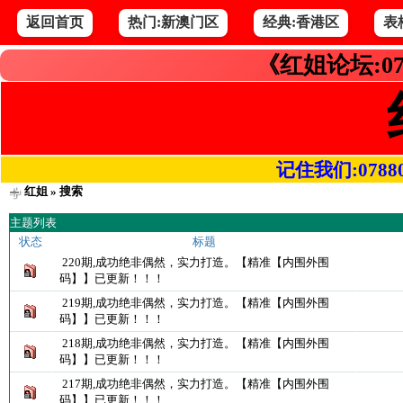
返回首页
热门:新澳门区
经典:香港区
表
《红姐论坛:07
记住我们:078800.
红姐
» 搜索
主题列表
状态
标题
220期,成功绝非偶然，实力打造。【精准【内围外围
码】】已更新！！！
219期,成功绝非偶然，实力打造。【精准【内围外围
码】】已更新！！！
218期,成功绝非偶然，实力打造。【精准【内围外围
码】】已更新！！！
217期,成功绝非偶然，实力打造。【精准【内围外围
码】】已更新！！！