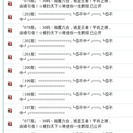
『079期』﹛30码﹜颠覆六合，谁是王者！平肖之潮，
由谁引领！☆横扫天下☆将使你一生辉煌.已公开
〔203期〕===============≤┗⑤不中┛≥===≤┗⑤不
中┛≥=================
『078期』﹛30码﹜颠覆六合，谁是王者！平肖之潮，
由谁引领！☆横扫天下☆将使你一生辉煌.已公开
〔202期〕===============≤┗⑤不中┛≥===≤┗⑤不
中┛≥=================
〔201期〕===============≤┗⑤不中┛≥===≤┗⑤不
中┛≥=================
〔200期〕===============≤┗⑤不中┛≥===≤┗⑤不
中┛≥=================
〔199期〕===============≤┗⑤不中┛≥===≤┗⑤不
中┛≥=================
〔198期〕===============≤┗⑤不中┛≥===≤┗⑤不
中┛≥=================
〔197期〕===============≤┗⑤不中┛≥===≤┗⑤不
中┛≥=================
『077期』﹛30码﹜颠覆六合，谁是王者！平肖之潮，
由谁引领！☆横扫天下☆将使你一生辉煌.已公开