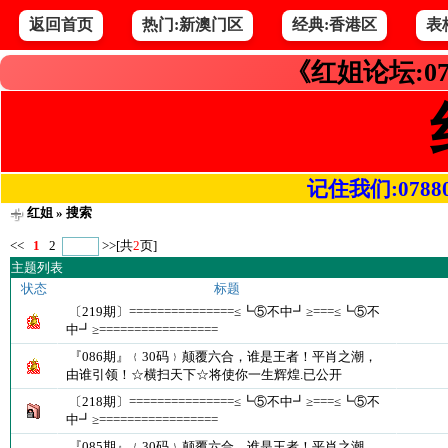
返回首页
热门:新澳门区
经典:香港区
表
《红姐论坛:07
记住我们:078800.
红姐
» 搜索
<<
1
2
>>
[共
2
页]
主题列表
状态
标题
〔219期〕===============≤┗⑤不中┛≥===≤┗⑤不
中┛≥=================
『086期』﹛30码﹜颠覆六合，谁是王者！平肖之潮，
由谁引领！☆横扫天下☆将使你一生辉煌.已公开
〔218期〕===============≤┗⑤不中┛≥===≤┗⑤不
中┛≥=================
『085期』﹛30码﹜颠覆六合，谁是王者！平肖之潮，