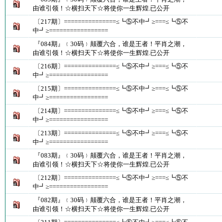
由谁引领！☆横扫天下☆将使你一生辉煌.已公开
〔217期〕===============≤┗⑤不中┛≥===≤┗⑤不
中┛≥=================
『084期』﹛30码﹜颠覆六合，谁是王者！平肖之潮，
由谁引领！☆横扫天下☆将使你一生辉煌.已公开
〔216期〕===============≤┗⑤不中┛≥===≤┗⑤不
中┛≥=================
〔215期〕===============≤┗⑤不中┛≥===≤┗⑤不
中┛≥=================
〔214期〕===============≤┗⑤不中┛≥===≤┗⑤不
中┛≥=================
〔213期〕===============≤┗⑤不中┛≥===≤┗⑤不
中┛≥=================
『083期』﹛30码﹜颠覆六合，谁是王者！平肖之潮，
由谁引领！☆横扫天下☆将使你一生辉煌.已公开
〔212期〕===============≤┗⑤不中┛≥===≤┗⑤不
中┛≥=================
『082期』﹛30码﹜颠覆六合，谁是王者！平肖之潮，
由谁引领！☆横扫天下☆将使你一生辉煌.已公开